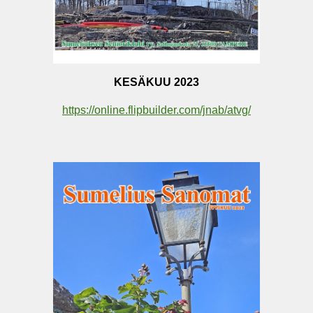
KESÄKUU 2023
https://online.flipbuilder.com/jnab/atvg/