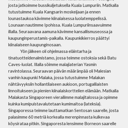
josta jatkoimme bussikuljetuksella Kuala Lumpuriin. Matkalla
tutustuimme Kuala Kangsarin moskeijaan ja ennen
lounastaukoa kävimme kiinalaisessa luolatemppelissä.
Lounaan nautimme Ipohissa. Kuala Lumpuriinsaavuimme
illalla. Seuraavana aamuna kävimme kansallismuseossa ja
kaupunginperustamis-paikalla. Kaupunkikierros päättyi
kiinalaiseen kaupunginosaan.
Yön jälkeen oli ohjelmassa eläintarha ja
tinatuotteidenalmistamo, jossa teimme ostoksia sekä Batu
Caves-luolat. Illalla söimme malajiaterian Yasmin
ravintolassa. Seuraavan päivän määränpää oli Malesian
vanhin kaupunki Malaka, jossa tutustuimme Malakan
nähtävyyksiin hollantilaiseen aukioon, portugalilaisten
linnoitukseen ja pienien kiinalaiskorttelien elämään. Matkalla
Malakasta Singaporeen vierailimme malajitalossa ja opimme
kuinka kumipuistavalutetaan kumimaitoa (lateksia).
Singaporessa teimme lauttamatkan Sentosan saarelle, josta
palasimme 60 metriä korkealla merenpinnasta kulkevaa
köysirataa pitkin. Singaporesta lensimme Borneon saarelle