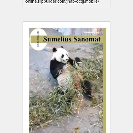
online.flipbuilder.com/jnab/ocqj/mobile/