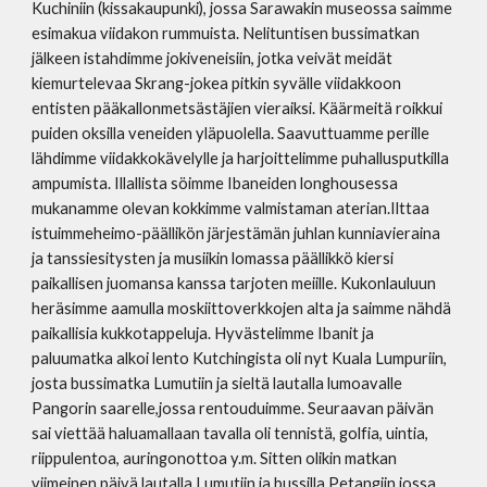
Kuchiniin (kissakaupunki), jossa Sarawakin museossa saimme
esimakua viidakon rummuista. Nelituntisen bussimatkan
jälkeen istahdimme jokiveneisiin, jotka veivät meidät
kiemurtelevaa Skrang-jokea pitkin syvälle viidakkoon
entisten pääkallonmetsästäjien vieraiksi. Käärmeitä roikkui
puiden oksilla veneiden yläpuolella. Saavuttuamme perille
lähdimme viidakkokävelylle ja harjoittelimme puhallusputkilla
ampumista. Illallista söimme Ibaneiden longhousessa
mukanamme olevan kokkimme valmistaman aterian.Ilttaa
istuimmeheimo-päällikön järjestämän juhlan kunniavieraina
ja tanssiesitysten ja musiikin lomassa päällikkö kiersi
paikallisen juomansa kanssa tarjoten meiille. Kukonlauluun
heräsimme aamulla moskiittoverkkojen alta ja saimme nähdä
paikallisia kukkotappeluja. Hyvästelimme Ibanit ja
paluumatka alkoi lento Kutchingista oli nyt Kuala Lumpuriin,
josta bussimatka Lumutiin ja sieltä lautalla lumoavalle
Pangorin saarelle,jossa rentouduimme. Seuraavan päivän
sai viettää haluamallaan tavalla oli tennistä, golfia, uintia,
riippulentoa, auringonottoa y.m. Sitten olikin matkan
viimeinen päivä lautalla Lumutiin ja bussilla Petangiin,jossa