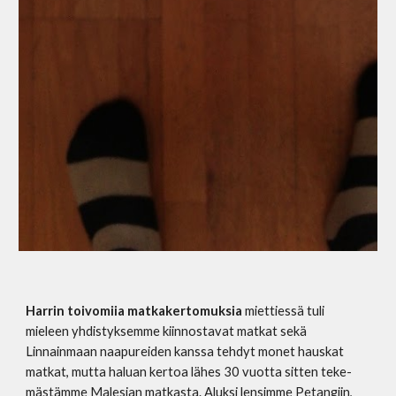
Harrin toivomiia matkakertomuksia
miettiessä tuli
mieleen yhdistyksemme kiinnostavat matkat sekä
Linnainmaan naapureiden kanssa tehdyt monet hauskat
matkat, mutta haluan kertoa lähes 30 vuotta sitten teke-
mästämme Malesian matkasta. Aluksi lensimme Petangiin,