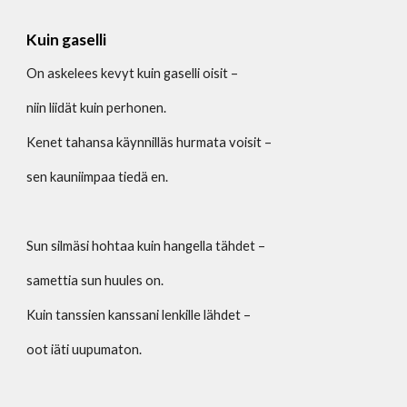
Kuin gaselli
On askelees kevyt kuin gaselli oisit –
niin liidät kuin perhonen.
Kenet tahansa käynnilläs hurmata voisit –
sen kauniimpaa tiedä en.
Sun silmäsi hohtaa kuin hangella tähdet –
samettia sun huules on.
Kuin tanssien kanssani lenkille lähdet –
oot iäti uupumaton.