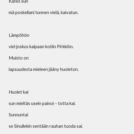
Kätes sun
mä poskellani tunnen vielä, kaivatun.
Lämpöhön
viel joskus kaipaan kotiin Pirkkiön.
Muisto on
lapsuudesta mieleen jääny huoleton.
Huolet kai
sun mieltäs usein painoi – totta kai.
Sunnuntai
se Sinullekin sentään rauhan tuoda sai.