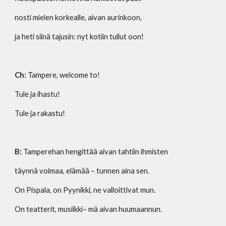
nosti mielen korkealle, aivan aurinkoon,
ja heti siinä tajusin: nyt kotiin tullut oon!
Ch:
 Tampere, welcome to!
Tule ja ihastu!
Tule ja rakastu!
B:
 Tamperehan hengittää aivan tahtiin ihmisten 
täynnä voimaa, elämää – tunnen aina sen.
On Pispala, on Pyynikki, ne valloittivat mun.
On teatterit, musiikki– mä aivan huumaannun.