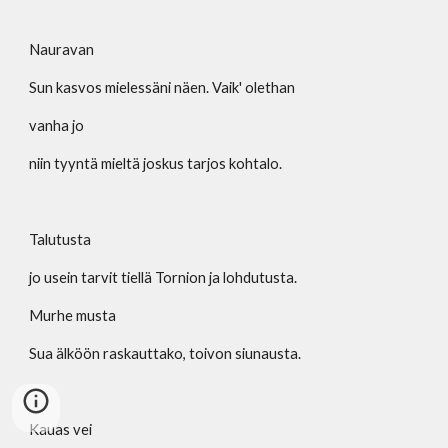
Nauravan
Sun kasvos mielessäni näen. Vaik' olethan
vanha jo
niin tyyntä mieltä joskus tarjos kohtalo.
Talutusta
jo usein tarvit tiellä Tornion ja lohdutusta.
Murhe musta
Sua älköön raskauttako, toivon siunausta.
Kauas vei