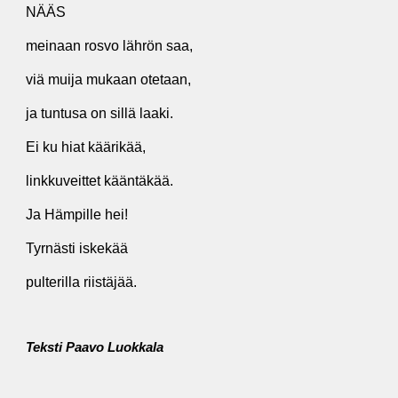
NÄÄS
meinaan rosvo lährön saa,
viä muija mukaan otetaan,
ja tuntusa on sillä laaki.
Ei ku hiat käärikää,
linkkuveittet kääntäkää.
Ja Hämpille hei!
Tyrnästi iskekää
pulterilla riistäjää.
Teksti Paavo Luokkala