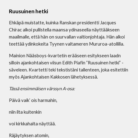
Ruusuinen hetki
Ehkäpä muistatte, kuinka Ranskan presidentti Jacques 
Chirac alkoi pullistella maansa ydinaseella näyttääkseen 
maailmalle, että hän on suurvallan valtionjohtaja. Hän alkoi 
teettää ydinkokeita Tyynen valtameren Mururoa-atollilla. 
Mainion Nääsboys-kvartetin erääseen esitykseen laadn 
silloin ajankohtaisen viisun Edith Piafin ”Ruusuinen hetki” -
säveleen. Kvartetti teki tekstistäni tallenteen, joka esitettiin 
myös Ajankohtaisen Kakkosen lähetyksessä.
Tässä ensimmäisen värssyn A-osa:
Päivä vaik’ ois harmahin,
niin ilta kuitenkin
voi kirkkahalta näyttää.
Räjäytyksen atomin,