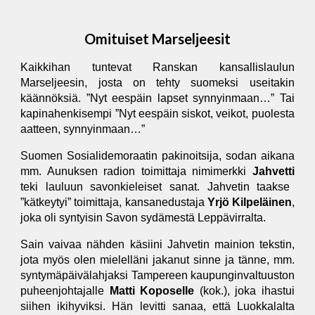
Omituiset Marseljeesit
Kaikkihan tuntevat Ranskan kansallislaulun
Marseljeesin, josta on tehty suomeksi useitakin
käännöksiä. ”Nyt eespäin lapset synnyinmaan…” Tai
kapinahenkisempi ”Nyt eespäin siskot, veikot, puolesta
aatteen, synnyinmaan…”
Suomen Sosialidemoraatin pakinoitsija, sodan aikana
mm. Aunuksen radion toimittaja nimimerkki
Jahvetti
teki lauluun savonkieleiset sanat. Jahvetin taakse
”kätkeytyi” toimittaja, kansanedustaja
Yrjö Kilpeläinen
,
joka oli syntyisin Savon sydämestä Leppävirralta.
Sain vaivaa nähden käsiini Jahvetin mainion tekstin,
jota myös olen mielelläni jakanut sinne ja tänne, mm.
syntymäpäivälahjaksi Tampereen kaupunginvaltuuston
puheenjohtajalle
Matti Koposelle
(kok.), joka ihastui
siihen ikihyviksi. Hän levitti sanaa, että Luokkalalta