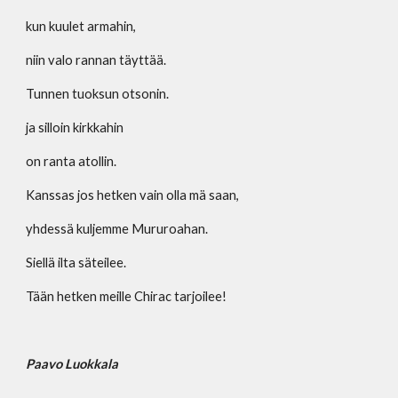
kun kuulet armahin,
niin valo rannan täyttää.
Tunnen tuoksun otsonin. 
ja silloin kirkkahin
on ranta atollin.
Kanssas jos hetken vain olla mä saan,
yhdessä kuljemme Mururoahan.
Siellä ilta säteilee.
Tään hetken meille Chirac tarjoilee!
Paavo Luokkala