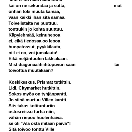
kai on ne sekundaa ja sutta,                                         mut 
onhan toki muuta kamaa,
vaan kaikki ihan sitä samaa.
Toivelistalta ne puuttuu,
tonttukin jo kohta suuttuu.
Käpylehmää, keinuhepoa
ei, eikä tiedossa oo lepoa
huopatossut, pyykkilauta,
niit ei oo, voi jumalauta!
Eikä neljäntuulen lakkiakaan.
Mist diagonaalihiihtopuvun saan                                 tai 
toivottua muutakaan?
Koskikeskus, Prismat tutkittin,
Lidl, Citymarket hutkittin,
Sokos myös on tyhjänpantti.
Jo siinä murtuu Villen kantti.
Siis takas kotitunturiin
ostosreissu turha niin,
vähän riepoo huolenhäivä:
se oli ”Älä osta mitään päivä”!
Sitä toivoo tonttu Ville