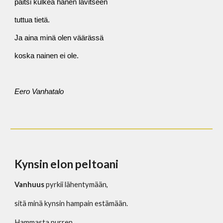
paitsi kulkea hänen lävitseen
tuttua tietä.
Ja aina minä olen väärässä
koska n
a
inen ei ole.
Eero Vanhatalo
Kynsin elon peltoani
Vanhuus
 pyrkii lähentymään,
sitä minä kynsin hampain estämään.
Hammasta purren,