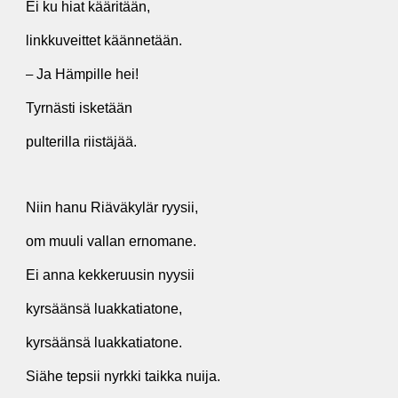
Ei ku hiat kääritään,
linkkuveittet käännetään.
Ja Hämpille hei!
–
Tyrnästi isketään
pulterilla riistäjää.
Niin hanu Riäväkylär ryysii,
om muuli vallan ernomane.
Ei anna kekkeruusin nyysii
kyrsäänsä luakkatiatone,
kyrsäänsä luakkatiatone.
Siähe tepsii nyrkki taikka nuija.