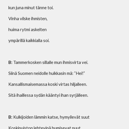
kun juna minut tänne toi.
Vinha vilske ihmisten,
huima rytmi askelten
ympärillä kaikkialla soi.
B:
 Tammerkosken sillalle mun ihmisvirta vei.
Siinä Suomen neidolle huikkasin mä: ”Hei!”
Kansallismaisemassa koski virtas hiljalleen.
Sitä ihaillessa sydän kääntyi ihan syrjälleen.
B:
 Kulkijoiden lämmin katse, hymyilevät suut
Koskipuiston lehtevinä humisevat puut