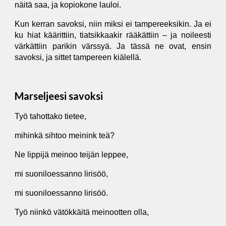
näitä saa, ja kopiokone lauloi.
Kun kerran savoksi, niin miksi ei tampereeksikin. Ja ei
ku hiat käärittiin, tiatsikkaakir rääkättiin – ja noileesti
värkättiin parikin värssyä. Ja tässä ne ovat, ensin
savoksi, ja sittet tampereen kiälellä.
Marseljeesi savoksi
Työ tahottako tietee,
mihinkä sihtoo meinink teä?
Ne lippijä meinoo teijän leppee,
mi suoniloessanno lirisöö,
mi suoniloessanno lirisöö.
Työ niinkö vätökkäitä meinootten olla,