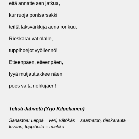
että annatte sen jatkua,
kur ruoja pontsarsakki
teiltä taksvärkkijä aena ronkuu.
Rieskarauvat olalle,
tuppihoejot vyöllennö!
Etteenpäen, etteenpäen,
lyyä mutjauttakkee näen
poes valta riehkijäen!
Teksti Jahvetti (Yrjö Kilpeläinen)
Sanastoa: Leppä = veri, vätökäs = saamaton, rieskarauta =
kivääri, tuppihoito = miekka