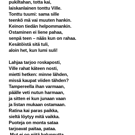
pukiltahan, totta kai,
laiskanlainen tonttu Ville.
Tonttu tuumi: sama sille
teenkö mä vai muuten hankin.
Keinon tiedän helpommankin.
Ostaminen ei liene pahaa,
senpä teen – nääs kun on rahaa.
Kesätöistä sitä tuli,
aloin het, kun lumi suli!
Lahjaa tarjoo roskaposti,
Ville rahat käteen nosti,
mietti hetken: minne lähden,
missä kaupat viiden tähden?
Tampereella ihan varmaan,
päälle veti nutun harmaan,
ja sitten ei kun junaan vaan
ja listan mukaan ostamaan.
Ratina kai paras paikka,
sieltä löytyy mitä vaikka.
Puoteja on monta sataa
tarjoavat paitaa, pataa.
Mut ei oo niitä halunnutta   