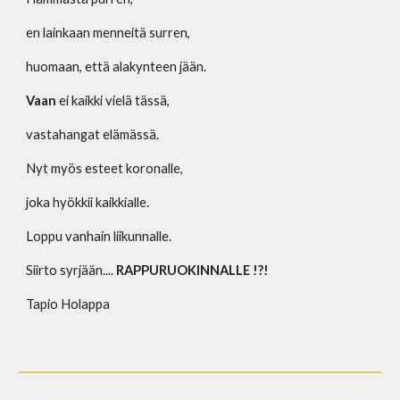
en lainkaan menneitä surren,
huomaan, että alakynteen jään.
Vaan
 ei kaikki vielä tässä,
vastahangat elämässä.
Nyt myös esteet koronalle,
joka hyökkii kaikkialle.
Loppu vanhain liikunnalle.
Siirto syrjään.... 
RAPPURUOKINNALLE !?!
Tapio Holappa